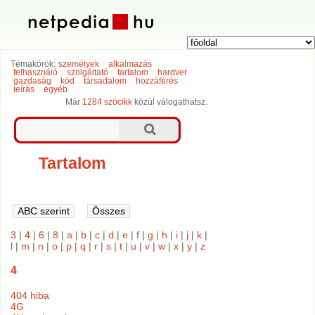
Témakörök:
személyek
alkalmazás
felhasználó
szolgáltató
tartalom
hardver
gazdaság
kód
társadalom
hozzáférés
leírás
egyéb
Már
1284 szócikk
közül válogathatsz.
Tartalom
3
|
4
|
6
|
8
|
a
|
b
|
c
|
d
|
e
|
f
|
g
|
h
|
i
|
j
|
k
|
l
|
m
|
n
|
o
|
p
|
q
|
r
|
s
|
t
|
u
|
v
|
w
|
x
|
y
|
z
4
404 hiba
4G