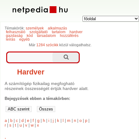
Témakörök:
személyek
alkalmazás
felhasználó
szolgáltató
tartalom
hardver
gazdaság
kód
társadalom
hozzáférés
leírás
egyéb
Már
1284 szócikk
közül válogathatsz.
Hardver
A számítógép fizikailag megfogható
részeinek összességét értjük hardver alatt.
Bejegyzések ebben a témakörben:
a
|
b
|
c
|
d
|
e
|
f
|
g
|
h
|
i
|
j
|
k
|
l
|
m
|
n
|
o
|
p
|
r
|
s
|
t
|
u
|
v
|
w
|
x