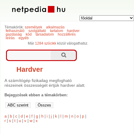
Témakörök:
személyek
alkalmazás
felhasználó
szolgáltató
tartalom
hardver
gazdaság
kód
társadalom
hozzáférés
leírás
egyéb
Már
1284 szócikk
közül válogathatsz.
Hardver
A számítógép fizikailag megfogható
részeinek összességét értjük hardver alatt.
Bejegyzések ebben a témakörben:
a
|
b
|
c
|
d
|
e
|
f
|
g
|
h
|
i
|
j
|
k
|
l
|
m
|
n
|
o
|
p
|
r
|
s
|
t
|
u
|
v
|
w
|
x