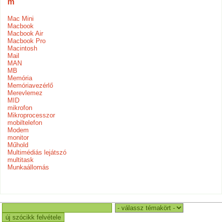
m
Mac Mini
Macbook
Macbook Air
Macbook Pro
Macintosh
Mail
MAN
MB
Memória
Memóriavezérlő
Merevlemez
MID
mikrofon
Mikroprocesszor
mobiltelefon
Modem
monitor
Műhold
Multimédiás lejátszó
multitask
Munkaállomás