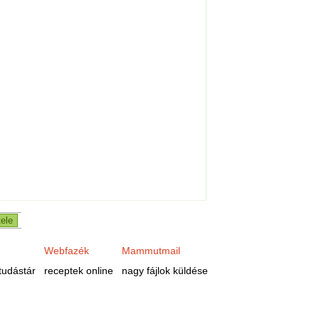
Webfazék
Mammutmail
tudástár
receptek online
nagy fájlok küldése