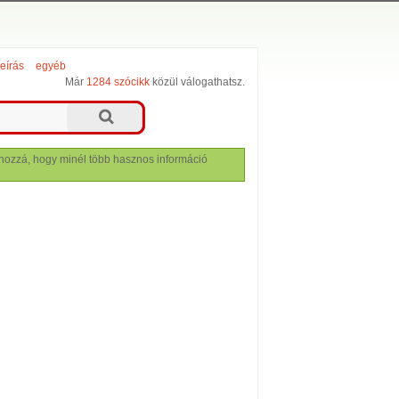
leírás
egyéb
Már
1284 szócikk
közül válogathatsz.
lj hozzá, hogy minél több hasznos információ