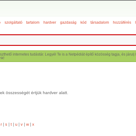
ó
szolgáltató
tartalom
hardver
gazdaság
kód
társadalom
hozzáférés
szthető internetes tudástár. Legyél Te is a Netpédiát építő közösség tagja, és járu
nk!
ek összességét értjük hardver alatt.
|
r
|
s
|
t
|
u
|
v
|
w
|
x