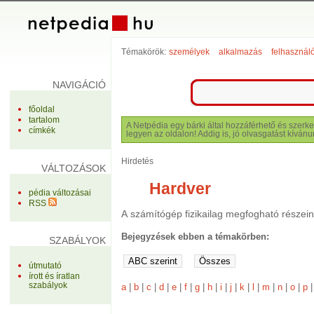
Témakörök:
személyek
alkalmazás
felhasznál
NAVIGÁCIÓ
főoldal
tartalom
A Netpédia egy bárki által hozzáférhető és szerke
címkék
legyen az oldalon! Addig is, jó olvasgatást kívánu
Hirdetés
VÁLTOZÁSOK
Hardver
pédia változásai
RSS
A számítógép fizikailag megfogható részein
Bejegyzések ebben a témakörben:
SZABÁLYOK
útmutató
írott és íratlan
szabályok
a
|
b
|
c
|
d
|
e
|
f
|
g
|
h
|
i
|
j
|
k
|
l
|
m
|
n
|
o
|
p