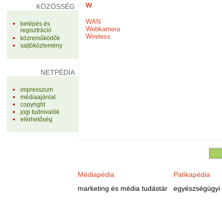
w
KÖZÖSSÉG
WAN
belépés és
Webkamera
regisztráció
Wireless
közreműködők
sajtóközlemény
NETPÉDIA
impresszum
médiaajánlat
copyright
jogi tudnivalók
elérhetőség
Médiapédia
Patikapédia
marketing és média tudástár
egyészségügyi 