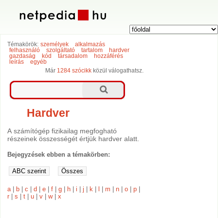
Témakörök:
személyek
alkalmazás
felhasználó
szolgáltató
tartalom
hardver
gazdaság
kód
társadalom
hozzáférés
leírás
egyéb
Már
1284 szócikk
közül válogathatsz.
Hardver
A számítógép fizikailag megfogható
részeinek összességét értjük hardver alatt.
Bejegyzések ebben a témakörben:
a
|
b
|
c
|
d
|
e
|
f
|
g
|
h
|
i
|
j
|
k
|
l
|
m
|
n
|
o
|
p
|
r
|
s
|
t
|
u
|
v
|
w
|
x