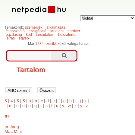
Témakörök:
személyek
alkalmazás
felhasználó
szolgáltató
tartalom
hardver
gazdaság
kód
társadalom
hozzáférés
leírás
egyéb
Már
1284 szócikk
közül válogathatsz.
Tartalom
3
|
4
|
6
|
8
|
a
|
b
|
c
|
d
|
e
|
f
|
g
|
h
|
i
|
j
|
k
|
l
|
m
|
n
|
o
|
p
|
q
|
r
|
s
|
t
|
u
|
v
|
w
|
x
|
y
|
z
m
m-Jpeg
Mac Mini