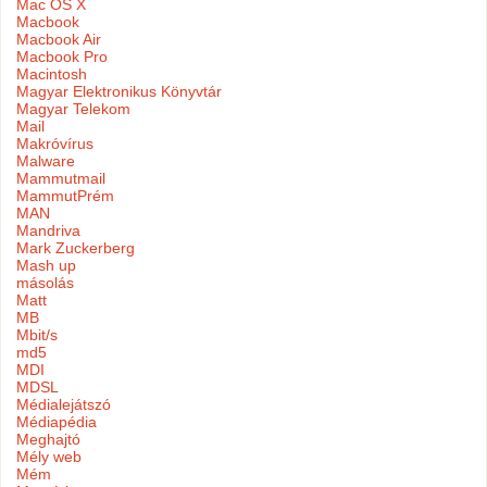
Mac OS X
Macbook
Macbook Air
Macbook Pro
Macintosh
Magyar Elektronikus Könyvtár
Magyar Telekom
Mail
Makróvírus
Malware
Mammutmail
MammutPrém
MAN
Mandriva
Mark Zuckerberg
Mash up
másolás
Matt
MB
Mbit/s
md5
MDI
MDSL
Médialejátszó
Médiapédia
Meghajtó
Mély web
Mém