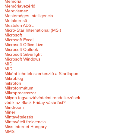
Memória
Memóriavezérlő
Merevlemez
Mesterséges Intelligencia
Metakereső
Meztelen ADSL
Micro-Star International (MSI)
Microsoft
Microsoft Excel
Microsoft Office Live
Microsoft Outlook
Microsoft Silverlight
Microsoft Windows
MID
MIDI
Miként lehetek szerkesztő a Startlapon
Mikroblog
mikrofon
Mikroformátum
Mikroprocesszor
Milyen fogyasztóvédelmi rendelkezések
védik az Black Friday vásárlást?
Mindroom
Miner
Mintavételezés
Mintavételi frekvencia
Miss Internet Hungary
MMS