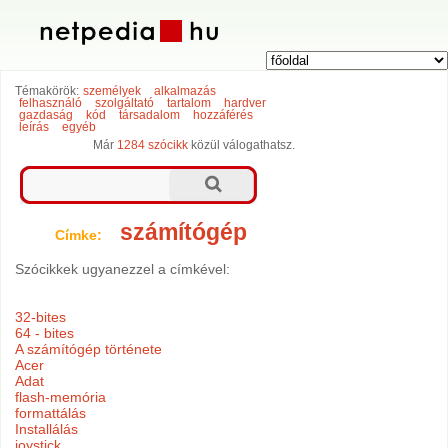
Témakörök:
személyek
alkalmazás
felhasználó
szolgáltató
tartalom
hardver
gazdaság
kód
társadalom
hozzáférés
leírás
egyéb
Már
1284 szócikk
közül válogathatsz.
számítógép
Címke:
Szócikkek ugyanezzel a címkével:
32-bites
64 - bites
A számítógép története
Acer
Adat
flash-memória
formattálás
Installálás
joystick