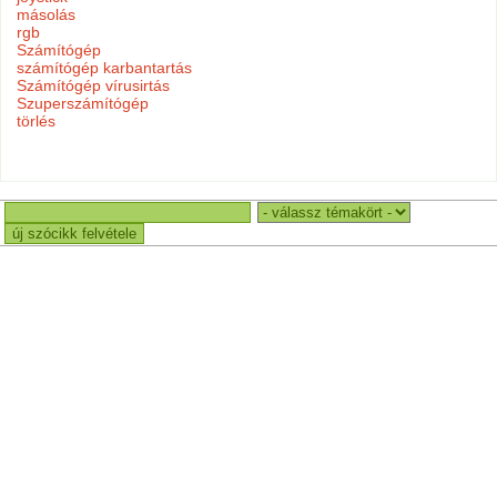
másolás
rgb
Számítógép
számítógép karbantartás
Számítógép vírusirtás
Szuperszámítógép
törlés