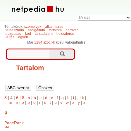
Témakörök:
személyek
alkalmazás
felhasználó
szolgáltató
tartalom
hardver
gazdaság
kód
társadalom
hozzáférés
leírás
egyéb
Már
1284 szócikk
közül válogathatsz.
Tartalom
3
|
4
|
6
|
8
|
a
|
b
|
c
|
d
|
e
|
f
|
g
|
h
|
i
|
j
|
k
|
l
|
m
|
n
|
o
|
p
|
q
|
r
|
s
|
t
|
u
|
v
|
w
|
x
|
y
|
z
p
PageRank
PAL