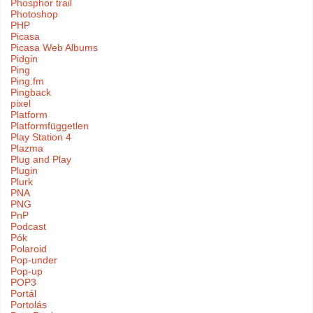
Phosphor trail
Photoshop
PHP
Picasa
Picasa Web Albums
Pidgin
Ping
Ping.fm
Pingback
pixel
Platform
Platformfüggetlen
Play Station 4
Plazma
Plug and Play
Plugin
Plurk
PNA
PNG
PnP
Podcast
Pók
Polaroid
Pop-under
Pop-up
POP3
Portál
Portolás