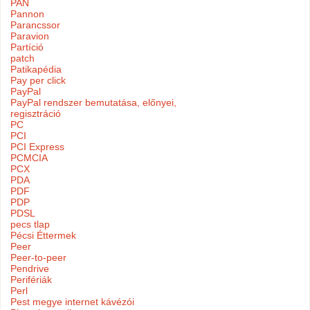
PAN
Pannon
Parancssor
Paravion
Partíció
patch
Patikapédia
Pay per click
PayPal
PayPal rendszer bemutatása, előnyei,
regisztráció
PC
PCI
PCI Express
PCMCIA
PCX
PDA
PDF
PDP
PDSL
pecs tlap
Pécsi Éttermek
Peer
Peer-to-peer
Pendrive
Perifériák
Perl
Pest megye internet kávézói